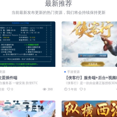
最新推荐
当前最新发布更新的热门资源，我们将会持续保持更新
资源
手游资源
皮蛋插件端
【侠客行】服务端+后台+视频
台服务器 一键安装 防管ETC
《侠客行》是一款由金庸正版授权3D
派武侠国风手游，游戏根据金庸先生的小
 月前
0
398
5 年前
0