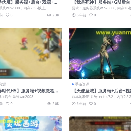
游伏魔】服务端+后台+双端+视
【我是死神】服务端+GM后台
程
教程
统win2008，内存2.5G以上。
要求：服务器系统win2008，内存1G
链接失效
年前
0
2.3K
6 年前
0
资源
手游资源
器时代H5】服务端+视频教程
【天使圣域】服务端+后台+视
权后台
程
4增加后台 系统win2008
非本地验证 系统centos7.2，内存2.5
年前
0
2.0K
6 年前
0