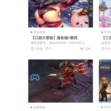
手游资源
手游
【口袋大冒险】服务端+教程
【三
服务器要求：系统win2008，内存2G以上
服务器
5 年前
0
2.0K
5 
页游资源
手游