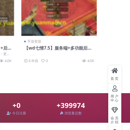
手游资源
+后
【wd七情7.5】服务端+多功能后台
+教程
点：更换
..
4.0K
6 年前
0
4.0K
首页
用户
中心
+0
+399974
今日注册
浏览量总数
会员
介绍