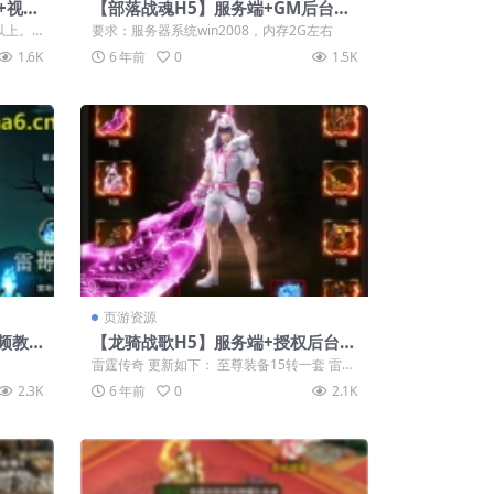
+视频
【部落战魂H5】服务端+GM后台
+视频教程
以上。
要求：服务器系统win2008，内存2G左右
1.6K
6 年前
0
1.5K
页游资源
频教
【龙骑战歌H5】服务端+授权后台
+视频教程
G
雷霆传奇 更新如下： 至尊装备15转一套 雷霆
装备20转一套 血腥风雨 六件套 ...
2.3K
6 年前
0
2.1K