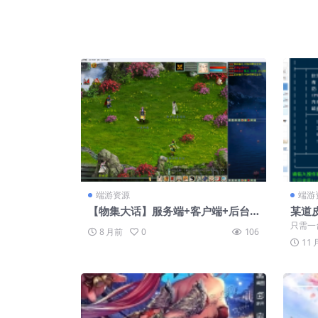
端游资源
端游
【物集大话】服务端+客户端+后台
某道
+源码+视频教程
只需一
8 月前
0
106
11