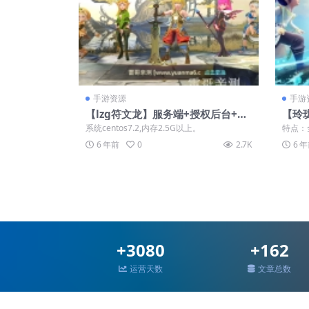
手游资源
手游
【lzg符文龙】服务端+授权后台+视
【玲
频教程+双端
+视
系统centos7.2,内存2.5G以上。
特点：
常炫酷
6 年前
0
2.7K
6 
+3080
+162
运营天数
文章总数