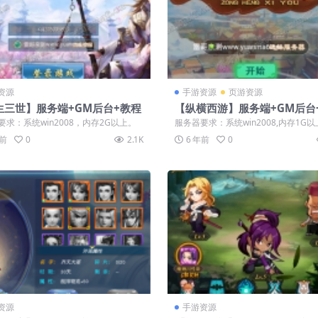
资源
手游资源
页游资源
生三世】服务端+GM后台+教程
【纵横西游】服务端+GM后台
+三端
要求：系统win2008，内存2G以上。
服务器要求：系统win2008,内存1G以
点：江湖西游基础上增加了坐骑、...
年前
0
2.1K
6 年前
0
资源
手游资源