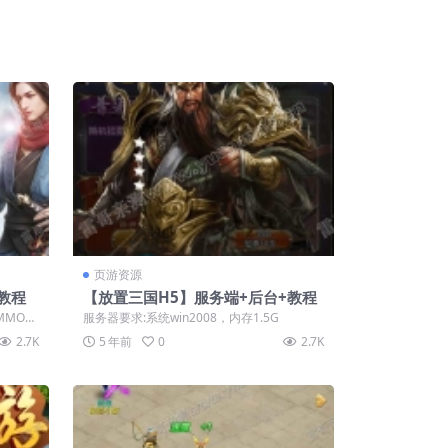
页游资源
教程
【放置三国H5】服务端+后台+教程
MMO新
服务器要求:系统win2008，内存1.5G
说...
2.7K
5 年前
0
2.7K