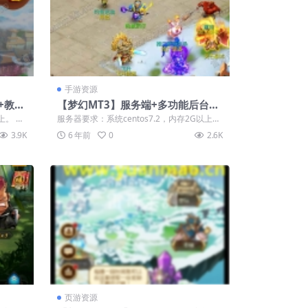
手游资源
+教程
【梦幻MT3】服务端+多功能后台
+视频教程
上。 特
服务器要求：系统centos7.2，内存2G以上。
特点：15门派 装备全靠自己...
3.9K
6 年前
0
2.6K
页游资源