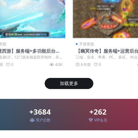
资源
手游资源
珑西游】服务端+多功能后台
【幽冥传奇】服务端+运营后台
频教程+双端
台+视频教程
全新UI，12门派全都是防官制作，非
三端，安卓、苹果、PC。 多区。 特
。新门派雷音寺、花果山、女儿国、...
UI按钮界面、新增部分物品、装备等发.
年前
0
4.0K
6 年前
0
加载更多
+3684
+262
用户总数
VIP会员