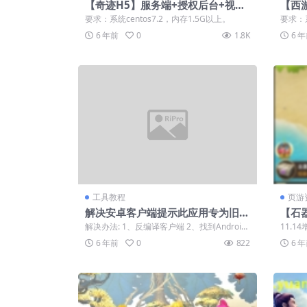
【奇迹H5】服务端+授权后台+视频
【西
教程
频教
要求：系统centos7.2，内存1.5G以上。
要求：系
6 年前
0
1.8K
6 
工具教程
页游
解决安卓客户端提示此应用专为旧版
【石
Android打造
+授
解决办法: 1、反编译客户端 2、找到Android
11.1
Manifest.xml打开...
6 年前
0
822
6 