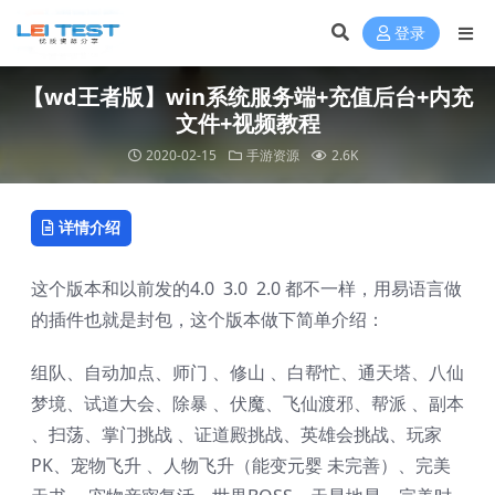
登录
【wd王者版】win系统服务端+充值后台+内充
文件+视频教程
2020-02-15
手游资源
2.6K
详情介绍
这个版本和以前发的4.0 3.0 2.0 都不一样，用易语言做
的插件也就是封包，这个版本做下简单介绍：
组队、自动加点、师门 、修山 、白帮忙、通天塔、八仙
梦境、试道大会、除暴 、伏魔、飞仙渡邪、帮派 、副本
、扫荡、掌门挑战 、证道殿挑战、英雄会挑战、玩家
PK、宠物飞升 、人物飞升（能变元婴 未完善）、完美