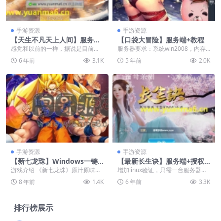
手游资源
手游资源
【天生不凡天上人间】服务端
【口袋大冒险】服务端+教程
+GM后台+视频教程
感觉和以前的一样，据说是目前最
服务器要求：系统win2008，内存2
完整版。 系统centos7.2。
G以上
6 年前
3.1K
5 年前
2.0K
手游资源
手游资源
【新七龙珠】Windows一键
【最新长生诀】服务端+授权
端+教程
后台+双端+超级详细视频教程
游戏介绍 《新七龙珠》原汁原味的
增加linux验证，只需一台服务器就
七龙珠风格，卡牌回合制玩法符合
可以架设，测试机器腾讯云2H4G，
8 年前
1.4K
6 年前
3.3K
时代的潮流，各种各...
系统cen...
排行榜展示