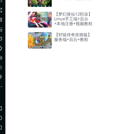
【梦幻诛仙12职业】
Linux手工端+后台
+本地注册+视频教程
【轩辕传奇坐骑版】
服务端+后台+教程