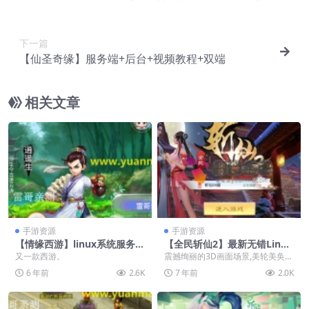
下一篇
【仙圣奇缘】服务端+后台+视频教程+双端
相关文章
手游资源
手游资源
【情缘西游】linux系统服务端
【全民斩仙2】最新无错Linux
+运营后台+视频教程
手工端+GM后台+视频教程
又一款西游。
震撼绚丽的3D画面场景,美轮美奂的
仙界场景。非常完美
6 年前
2.6K
7 年前
2.0K