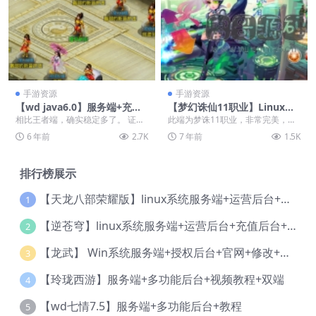
手游资源
手游资源
【wd java6.0】服务端+充值
【梦幻诛仙11职业】Linux手
后台+视频教程
工端+GM后台+修改工具+视频
相比王者端，确实稳定多了。 证道
此端为梦诛11职业，非常完美，后
教程
殿、副本、帮派、八仙、还有夏总
台，修改全都有。
6 年前
2.7K
7 年前
1.5K
兵那叫什么来的，都...
排行榜展示
【天龙八部荣耀版】linux系统服务端+运营后台+授权后台+视频教程
1
【逆苍穹】linux系统服务端+运营后台+充值后台+物品后台+视频教程
2
【龙武】 Win系统服务端+授权后台+官网+修改+视频教程
3
【玲珑西游】服务端+多功能后台+视频教程+双端
4
【wd七情7.5】服务端+多功能后台+教程
5