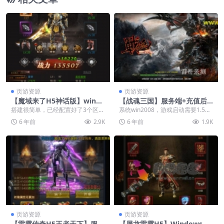
页游资源
页游资源
【魔域来了H5神话版】win系
【战魂三国】服务端+充值后
统服务端+充值后台+多区+视
台+教程
搭建很简单，已经配置好了3个区，
系统win2008，游戏启动需要1.5G
频教程
想开直接启动就行
左右内存。
6 年前
2.9K
6 年前
1.9K
页游资源
页游资源
【雷霆传奇H5王者天下】服务
【屠龙雷霆H5】Windows一