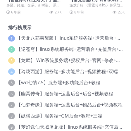
端+多区+授权后台+教程
键端+GM后台+教程
多区、跨服、交易、新时装。 系统
游戏介绍 《雷霆传奇h5》传承战法
win2008。
道经典职业组合，自动打怪升级，
6 年前
2.7K
8 年前
2.6K
一刀9999，享...
排行榜展示
【天龙八部荣耀版】linux系统服务端+运营后台+授权后台+视频教程
1
【逆苍穹】linux系统服务端+运营后台+充值后台+物品后台+视频教程
2
【龙武】 Win系统服务端+授权后台+官网+修改+视频教程
3
【玲珑西游】服务端+多功能后台+视频教程+双端
4
【wd七情7.5】服务端+多功能后台+教程
5
【幽冥传奇】服务端+运营后台+后台+视频教程
6
【仙梦奇缘】服务端+运营后台+物品后台+视频教程
7
【纵横西游】服务端+GM后台+教程+三端
8
【梦幻诛仙天域屠龙版】linux系统服务端+充值后台+本地验证+详细视频教程
9