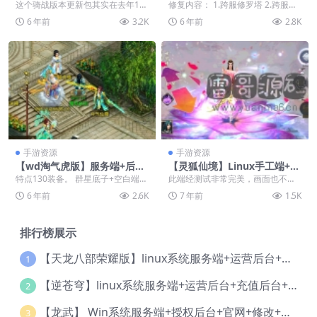
服务端+GM后台+内充+视频教
+运营后台+教程
这个骑战版本更新包其实在去年11
修复内容： 1.跨服修罗塔 2.跨服团
程
月的端里就放进去了，只是没有整
战 3.跨服BOSS 4.跨服组队本 5....
6 年前
3.2K
6 年前
2.8K
合到一起，所以好多...
手游资源
手游资源
【wd淘气虎版】服务端+后台
【灵狐仙境】Linux手工端+G
+视频教程
M后台+视频教程
特点130装备。 群星底子+空白端里
此端经测试非常完美，画面也不
的玩法。 系统win2008。
错，剧情很美，缺点是繁体。
6 年前
2.6K
7 年前
1.5K
排行榜展示
【天龙八部荣耀版】linux系统服务端+运营后台+授权后台+视频教程
1
【逆苍穹】linux系统服务端+运营后台+充值后台+物品后台+视频教程
2
【龙武】 Win系统服务端+授权后台+官网+修改+视频教程
3