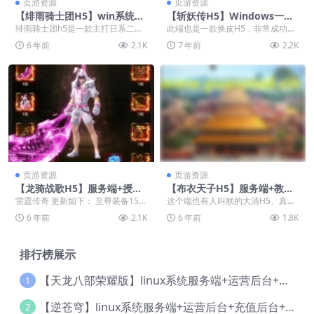
页游资源
页游资源
【绯雨骑士团H5】win系统服
【斩妖传H5】Windows一键
务端+授权物品后台+CDK后台
端+GM后台+教程
绯雨骑士团h5是一款主打日系二次
此端也是一款换皮H5，非常成功，
+教程
元风格的冒险战斗RPG手游，游戏
画风精良！
6 年前
2.1K
7 年前
2.2K
还原了日系动漫中...
页游资源
页游资源
【龙骑战歌H5】服务端+授权
【布衣天子H5】服务端+教程
后台+视频教程
+内购模式
雷霆传奇 更新如下： 至尊装备15转
这个端也有人叫朕的大清H5、真龙
一套 雷霆装备20转一套 血腥风雨
天子H5、帝王将相H5、皇上驾到H
6 年前
2.1K
6 年前
1.8K
六件套 ...
5、九五之尊H...
排行榜展示
【天龙八部荣耀版】linux系统服务端+运营后台+授权后台+视频教程
1
【逆苍穹】linux系统服务端+运营后台+充值后台+物品后台+视频教程
2