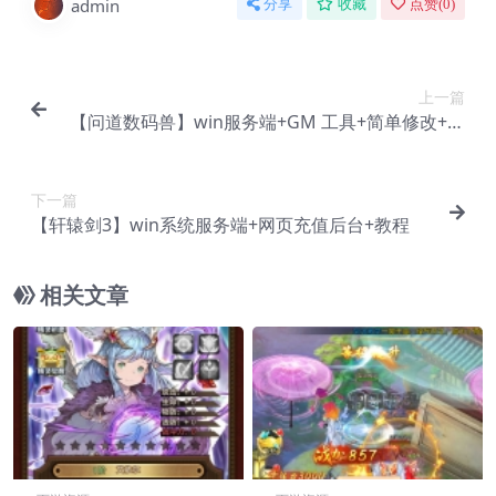
admin
分享
收藏
点赞(
0
)
上一篇
【问道数码兽】win服务端+GM 工具+简单修改+教
程
下一篇
【轩辕剑3】win系统服务端+网页充值后台+教程
相关文章