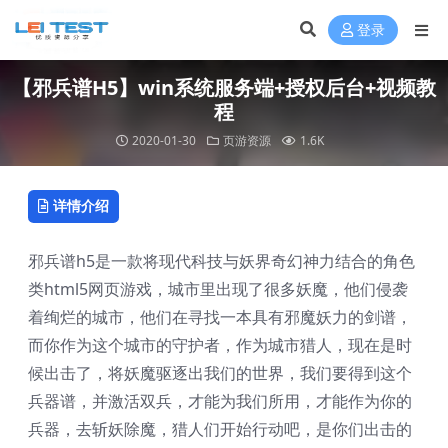
登录
【邪兵谱H5】win系统服务端+授权后台+视频教
程
2020-01-30
页游资源
1.6K
详情介绍
邪兵谱h5是一款将现代科技与妖界奇幻神力结合的角色
类html5网页游戏，城市里出现了很多妖魔，他们侵袭
着绚烂的城市，他们在寻找一本具有邪魔妖力的剑谱，
而你作为这个城市的守护者，作为城市猎人，现在是时
候出击了，将妖魔驱逐出我们的世界，我们要得到这个
兵器谱，并激活双兵，才能为我们所用，才能作为你的
兵器，去斩妖除魔，猎人们开始行动吧，是你们出击的